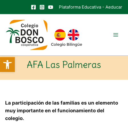
Ir
Plataforma Educativa
-
Aeducar
al
contenido
Mai
Men
Abrir barra de herramientas
AFA Las Palmeras
La participación de las familias es un elemento
muy importante en el funcionamiento del
colegio.