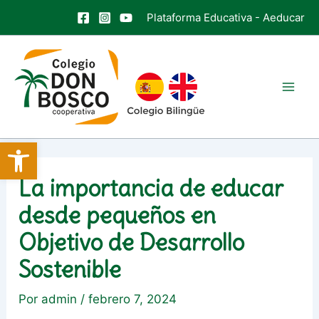
Ir
Plataforma Educativa
-
Aeducar
al
contenido
Mai
Men
Abrir barra de herramientas
La importancia de educar
desde pequeños en
Objetivo de Desarrollo
Sostenible
Por
admin
/
febrero 7, 2024